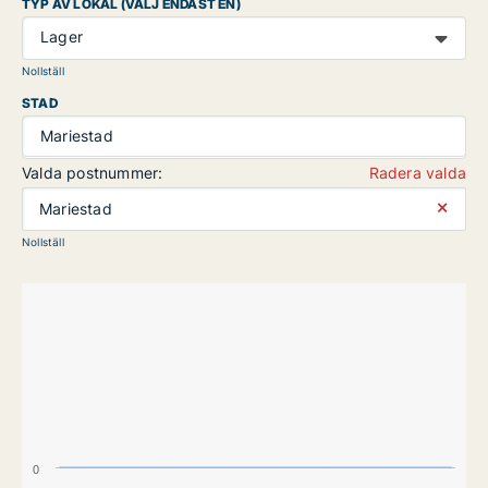
TYP AV LOKAL (VÄLJ ENDAST EN)
Lager
Nollställ
STAD
Mariestad
Valda postnummer:
Radera valda
⨯
Mariestad
Nollställ
0