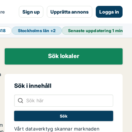
are
Sign up
Upprätta annons
Logga in
618
Stockholms län
+
2
Senaste uppdatering
1 min se
Sök lokaler
a
Sök i innehåll
om
Vårt dataverktyg skannar marknaden
en