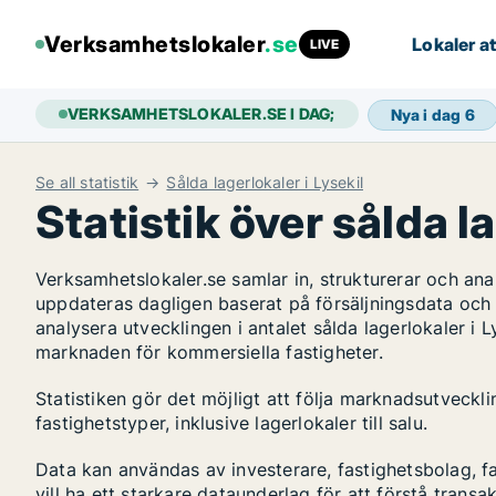
Verksamhetslokaler
.se
Lokaler at
LIVE
VERKSAMHETSLOKALER.SE I DAG;
Nya i dag
6
Se all statistik
Sålda lagerlokaler i Lysekil
Statistik över sålda la
Verksamhetslokaler.se samlar in, strukturerar och an
uppdateras dagligen baserat på försäljningsdata och
analysera utvecklingen i antalet sålda lagerlokaler i L
marknaden för kommersiella fastigheter.
Statistiken gör det möjligt att följa marknadsutveckl
fastighetstyper, inklusive lagerlokaler till salu.
Data kan användas av investerare, fastighetsbolag, f
vill ha ett starkare dataunderlag för att förstå transa