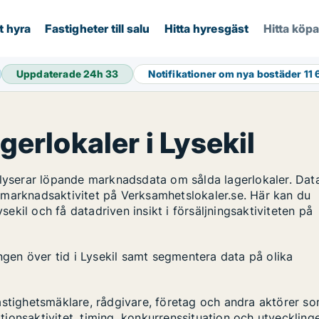
t hyra
Fastigheter till salu
Hitta hyresgäst
Hitta köp
Uppdaterade 24h
33
Notifikationer om nya bostäder
11 
gerlokaler i Lysekil
alyserar löpande marknadsdata om sålda lagerlokaler. Dat
 marknadsaktivitet på Verksamhetslokaler.se. Här kan du
ysekil och få datadriven insikt i försäljningsaktiviteten på
ingen över tid i Lysekil samt segmentera data på olika
astighetsmäklare, rådgivare, företag och andra aktörer s
ktionsaktivitet, timing, konkurrenssituation och utveckling