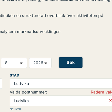
atistiken en strukturerad överblick över aktiviteten på
analysera marknadsutvecklingen.
Sök
STAD
Ludvika
Valda postnummer:
Radera val
⨯
Ludvika
Nollställ