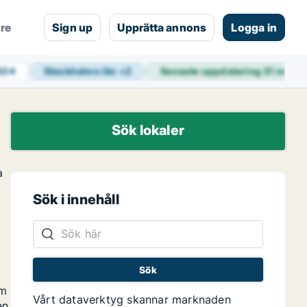
are
Sign up
Upprätta annons
Logga in
 624
Stockholms län
+
2
Senaste uppdatering
31 min s
Sök lokaler
a
Sök i innehåll
om
Vårt dataverktyg skannar marknaden
en