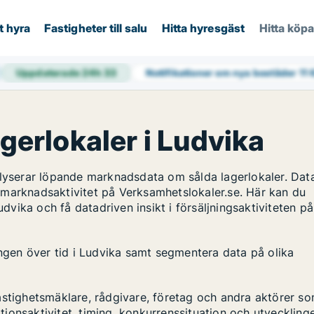
t hyra
Fastigheter till salu
Hitta hyresgäst
Hitta köp
Uppdaterade 24h
33
Notifikationer om nya bostäder
11
agerlokaler i Ludvika
alyserar löpande marknadsdata om sålda lagerlokaler. Dat
 marknadsaktivitet på Verksamhetslokaler.se. Här kan du
udvika och få datadriven insikt i försäljningsaktiviteten på
ingen över tid i Ludvika samt segmentera data på olika
astighetsmäklare, rådgivare, företag och andra aktörer s
ktionsaktivitet, timing, konkurrenssituation och utveckling