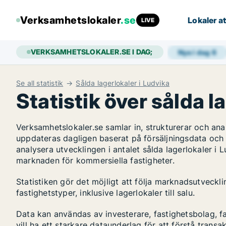
Verksamhetslokaler
.se
Lokaler at
LIVE
VERKSAMHETSLOKALER.SE I DAG;
Nya i dag
6
Se all statistik
Sålda lagerlokaler i Ludvika
Statistik över sålda l
Verksamhetslokaler.se samlar in, strukturerar och an
uppdateras dagligen baserat på försäljningsdata och
analysera utvecklingen i antalet sålda lagerlokaler i L
marknaden för kommersiella fastigheter.
Statistiken gör det möjligt att följa marknadsutveckl
fastighetstyper, inklusive lagerlokaler till salu.
Data kan användas av investerare, fastighetsbolag, f
vill ha ett starkare dataunderlag för att förstå transa