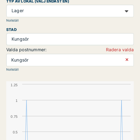
TYP AV LOKAL (VÄLJ ENDAST EN)
Lager
Nollställ
STAD
Kungsör
Valda postnummer:
Radera valda
⨯
Kungsör
Nollställ
1.25
1
0.75
0.5