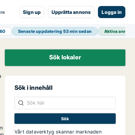
are
Sign up
Upprätta annons
Logga in
460
Senaste uppdatering
53 min sedan
Aktiva annons
Sök lokaler
a
Sök i innehåll
om
Vårt dataverktyg skannar marknaden
en