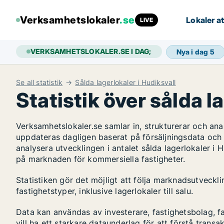
Verksamhetslokaler
.se
Lokaler at
LIVE
VERKSAMHETSLOKALER.SE I DAG;
Nya i dag
5
Se all statistik
Sålda lagerlokaler i Hudiksvall
Statistik över sålda l
Verksamhetslokaler.se samlar in, strukturerar och an
uppdateras dagligen baserat på försäljningsdata och
analysera utvecklingen i antalet sålda lagerlokaler i H
på marknaden för kommersiella fastigheter.
Statistiken gör det möjligt att följa marknadsutveckl
fastighetstyper, inklusive lagerlokaler till salu.
Data kan användas av investerare, fastighetsbolag, f
vill ha ett starkare dataunderlag för att förstå transa