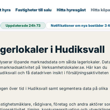
t hyra
Fastigheter till salu
Hitta hyresgäst
Hitta köp
Uppdaterade 24h
73
Notifikationer om nya bostäder
3 
agerlokaler i Hudiksvall
alyserar löpande marknadsdata om sålda lagerlokaler. Dat
 marknadsaktivitet på Verksamhetslokaler.se. Här kan du
udiksvall och få datadriven insikt i försäljningsaktiviteten
ingen över tid i Hudiksvall samt segmentera data på olika
astighetsmäklare, rådgivare, företag och andra aktörer s
ktionsaktivitet, timing, konkurrenssituation och utveckling