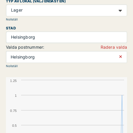
TYP AV LOKAL (VÄLJ ENDAST EN)
Lager
Nollställ
STAD
Helsingborg
Valda postnummer:
Radera valda
⨯
Helsingborg
Nollställ
1.25
1
0.75
0.5