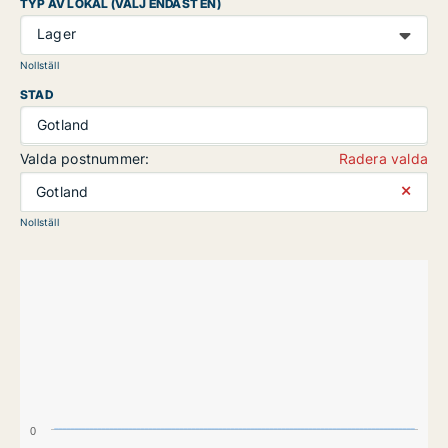
TYP AV LOKAL (VÄLJ ENDAST EN)
Lager
Nollställ
STAD
Gotland
Valda postnummer:
Radera valda
⨯
Gotland
Nollställ
0