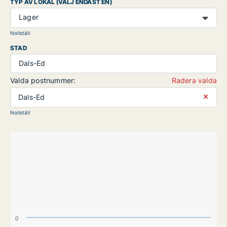
TYP AV LOKAL (VÄLJ ENDAST EN)
Lager
Nollställ
STAD
Dals-Ed
Valda postnummer:
Radera valda
⨯
Dals-Ed
Nollställ
0