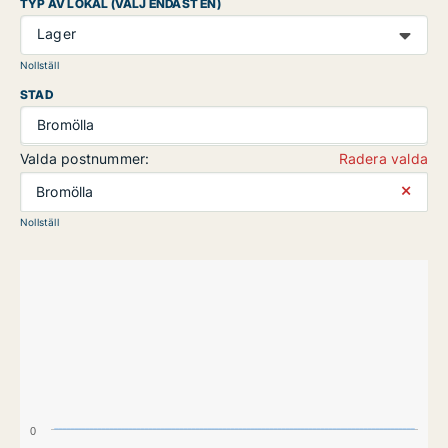
TYP AV LOKAL (VÄLJ ENDAST EN)
Lager
Nollställ
STAD
Bromölla
Valda postnummer:
Radera valda
⨯
Bromölla
Nollställ
0