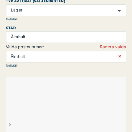
TYP AV LOKAL (VÄLJ ENDAST EN)
Lager
Nollställ
STAD
Älmhult
Valda postnummer:
Radera valda
⨯
Älmhult
Nollställ
0