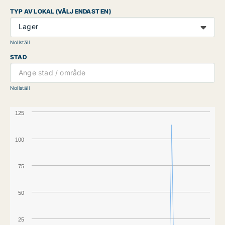
TYP AV LOKAL (VÄLJ ENDAST EN)
Lager
Nollställ
STAD
Nollställ
125
100
75
50
25