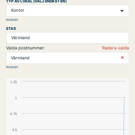
TYP AV LOKAL (VÄLJ ENDAST EN)
Kontor
Nollställ
STAD
Värmland
Valda postnummer:
Radera valda
⨯
Värmland
Nollställ
1.25
1
0.75
0.5