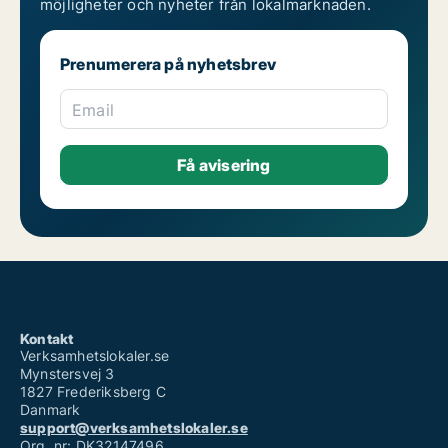
möjligheter och nyheter från lokalmarknaden.
Prenumerera på nyhetsbrev
Email
Kontakt
Verksamhetslokaler.se
Mynstersvej 3
1827 Frederiksberg C
Danmark
support@verksamhetslokaler.se
Org. nr: DK32147496