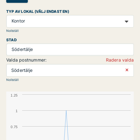
TYP AV LOKAL (VÄLJ ENDAST EN)
Kontor
Nollställ
STAD
Södertälje
Valda postnummer:
Radera valda
⨯
Södertälje
Nollställ
1.25
1
0.75