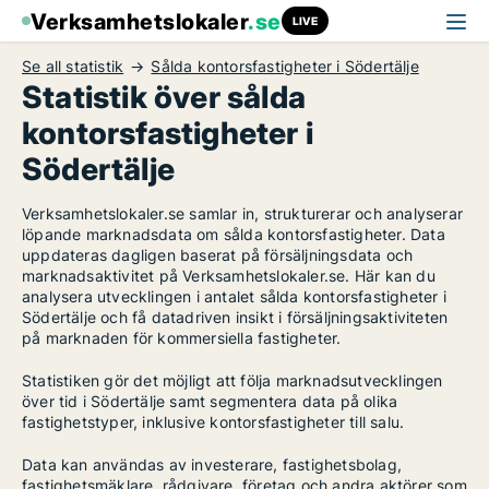
Verksamhetslokaler
.se
LIVE
Se all statistik
Sålda kontorsfastigheter i Södertälje
Statistik över sålda
kontorsfastigheter i
Södertälje
Verksamhetslokaler.se samlar in, strukturerar och analyserar
löpande marknadsdata om sålda kontorsfastigheter. Data
uppdateras dagligen baserat på försäljningsdata och
marknadsaktivitet på Verksamhetslokaler.se. Här kan du
analysera utvecklingen i antalet sålda kontorsfastigheter i
Södertälje och få datadriven insikt i försäljningsaktiviteten
på marknaden för kommersiella fastigheter.
Statistiken gör det möjligt att följa marknadsutvecklingen
över tid i Södertälje samt segmentera data på olika
fastighetstyper, inklusive kontorsfastigheter till salu.
Data kan användas av investerare, fastighetsbolag,
fastighetsmäklare, rådgivare, företag och andra aktörer som