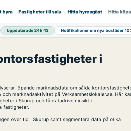
t hyra
Fastigheter till salu
Hitta hyresgäst
Hitta köp
Uppdaterade 24h
43
Notifikationer om nya bostäder
10
ontorsfastigheter i
alyserar löpande marknadsdata om sålda kontorsfastighete
a och marknadsaktivitet på Verksamhetslokaler.se. Här ka
gheter i Skurup och få datadriven insikt i
 fastigheter.
ingen över tid i Skurup samt segmentera data på olika