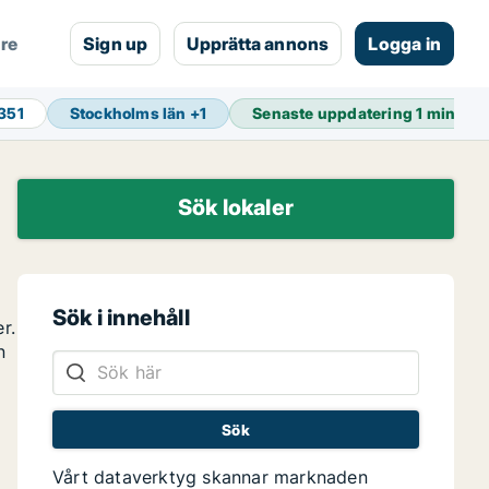
are
Sign up
Upprätta annons
Logga in
 351
Stockholms län
+
1
Senaste uppdatering
1 min se
Sök lokaler
Sök i innehåll
r.
n
Vårt dataverktyg skannar marknaden