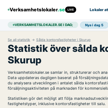
Verksamhetslokaler
.se
Lokaler at
LIVE
VERKSAMHETSLOKALER.SE I DAG;
Nya i dag
5
Se all statistik
Sålda kontorsfastigheter i Skurup
Statistik över sålda k
Skurup
Verksamhetslokaler.se samlar in, strukturerar och an
Data uppdateras dagligen baserat på försäljningsdat
du analysera utvecklingen i antalet sålda kontorsfasti
försäljningsaktiviteten på marknaden för kommersiella
Statistiken gör det möjligt att följa marknadsutveckl
fastighetstyper, inklusive kontorsfastigheter till salu.