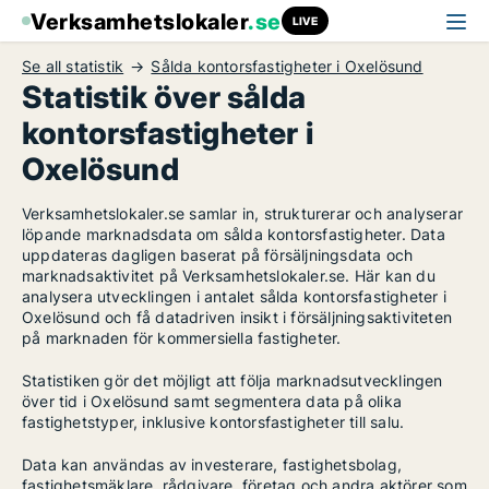
Verksamhetslokaler
.se
LIVE
Se all statistik
Sålda kontorsfastigheter i Oxelösund
Statistik över sålda
kontorsfastigheter i
Oxelösund
Verksamhetslokaler.se samlar in, strukturerar och analyserar
löpande marknadsdata om sålda kontorsfastigheter. Data
uppdateras dagligen baserat på försäljningsdata och
marknadsaktivitet på Verksamhetslokaler.se. Här kan du
analysera utvecklingen i antalet sålda kontorsfastigheter i
Oxelösund och få datadriven insikt i försäljningsaktiviteten
på marknaden för kommersiella fastigheter.
Statistiken gör det möjligt att följa marknadsutvecklingen
över tid i Oxelösund samt segmentera data på olika
fastighetstyper, inklusive kontorsfastigheter till salu.
Data kan användas av investerare, fastighetsbolag,
fastighetsmäklare, rådgivare, företag och andra aktörer som