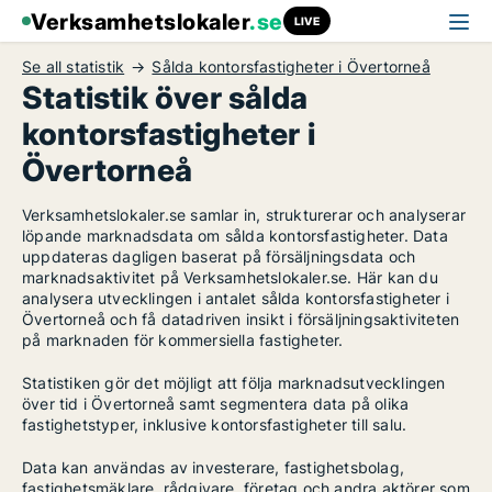
Verksamhetslokaler
.se
LIVE
Se all statistik
Sålda kontorsfastigheter i Övertorneå
Statistik över sålda
kontorsfastigheter i
Övertorneå
Verksamhetslokaler.se samlar in, strukturerar och analyserar
löpande marknadsdata om sålda kontorsfastigheter. Data
uppdateras dagligen baserat på försäljningsdata och
marknadsaktivitet på Verksamhetslokaler.se. Här kan du
analysera utvecklingen i antalet sålda kontorsfastigheter i
Övertorneå och få datadriven insikt i försäljningsaktiviteten
på marknaden för kommersiella fastigheter.
Statistiken gör det möjligt att följa marknadsutvecklingen
över tid i Övertorneå samt segmentera data på olika
fastighetstyper, inklusive kontorsfastigheter till salu.
Data kan användas av investerare, fastighetsbolag,
fastighetsmäklare, rådgivare, företag och andra aktörer som