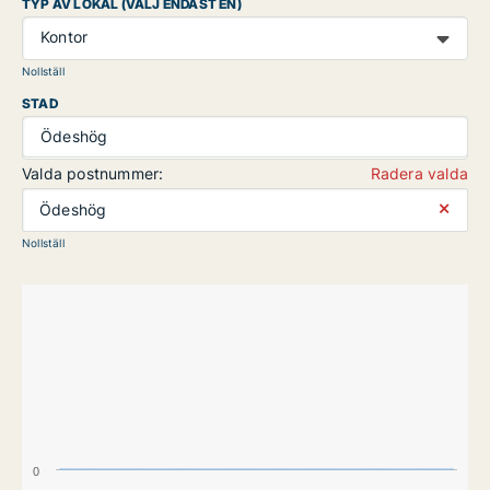
TYP AV LOKAL (VÄLJ ENDAST EN)
Kontor
Nollställ
STAD
Ödeshög
Valda postnummer:
Radera valda
⨯
Ödeshög
Nollställ
0