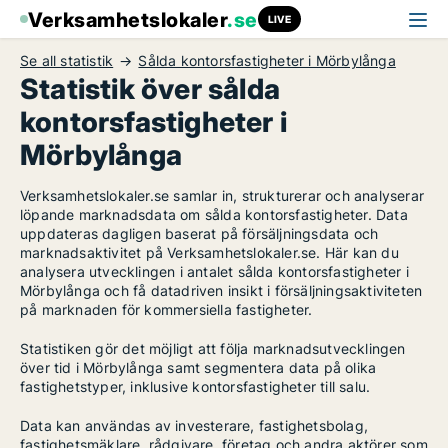
Verksamhetslokaler
.se
LIVE
Se all statistik
Sålda kontorsfastigheter i Mörbylånga
Statistik över sålda
kontorsfastigheter i
Mörbylånga
Verksamhetslokaler.se samlar in, strukturerar och analyserar
löpande marknadsdata om sålda kontorsfastigheter. Data
uppdateras dagligen baserat på försäljningsdata och
marknadsaktivitet på Verksamhetslokaler.se. Här kan du
analysera utvecklingen i antalet sålda kontorsfastigheter i
Mörbylånga och få datadriven insikt i försäljningsaktiviteten
på marknaden för kommersiella fastigheter.
Statistiken gör det möjligt att följa marknadsutvecklingen
över tid i Mörbylånga samt segmentera data på olika
fastighetstyper, inklusive kontorsfastigheter till salu.
Data kan användas av investerare, fastighetsbolag,
fastighetsmäklare, rådgivare, företag och andra aktörer som