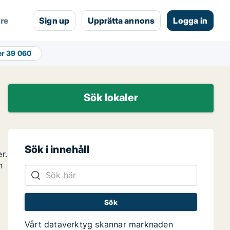
are
Sign up
Upprätta annons
Logga in
er
39 060
Sök lokaler
Sök i innehåll
r.
n
Vårt dataverktyg skannar marknaden