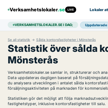
Verksamhetslokaler
.se
Lokaler at
LIVE
VERKSAMHETSLOKALER.SE I DAG;
Uppdaterade
Se all statistik
Sålda kontorsfastigheter i Mönsterås
Statistik över sålda k
Mönsterås
Verksamhetslokaler.se samlar in, strukturerar och an
Data uppdateras dagligen baserat på försäljningsdat
du analysera utvecklingen i antalet sålda kontorsfasti
försäljningsaktiviteten på marknaden för kommersiella
Statistiken gör det möjligt att följa marknadsutveck
fastighetstyper, inklusive kontorsfastigheter till salu.