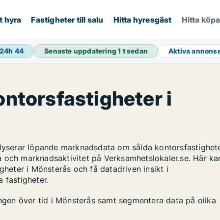
t hyra
Fastigheter till salu
Hitta hyresgäst
Hitta köp
 24h
44
Senaste uppdatering
1 t sedan
Aktiva annons
ontorsfastigheter i
alyserar löpande marknadsdata om sålda kontorsfastighete
a och marknadsaktivitet på Verksamhetslokaler.se. Här ka
gheter i Mönsterås och få datadriven insikt i
 fastigheter.
lingen över tid i Mönsterås samt segmentera data på olika