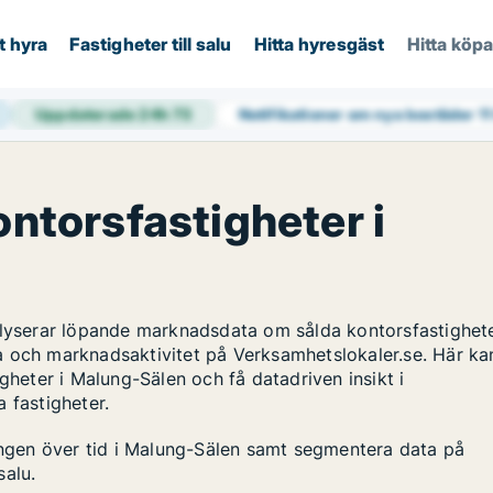
t hyra
Fastigheter till salu
Hitta hyresgäst
Hitta köp
Uppdaterade 24h
73
Notifikationer om nya bostäder
1
ontorsfastigheter i
alyserar löpande marknadsdata om sålda kontorsfastighete
a och marknadsaktivitet på Verksamhetslokaler.se. Här ka
gheter i Malung-Sälen och få datadriven insikt i
 fastigheter.
lingen över tid i Malung-Sälen samt segmentera data på
salu.