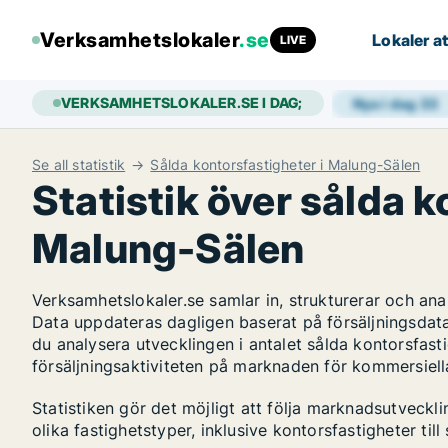
Verksamhetslokaler
.se
Lokaler at
LIVE
VERKSAMHETSLOKALER.SE I DAG;
Nya i dag
33
Se all statistik
Sålda kontorsfastigheter i Malung-Sälen
Statistik över sålda k
Malung-Sälen
Verksamhetslokaler.se samlar in, strukturerar och an
Data uppdateras dagligen baserat på försäljningsdat
du analysera utvecklingen i antalet sålda kontorsfasti
försäljningsaktiviteten på marknaden för kommersiella
Statistiken gör det möjligt att följa marknadsutveck
olika fastighetstyper, inklusive kontorsfastigheter till 