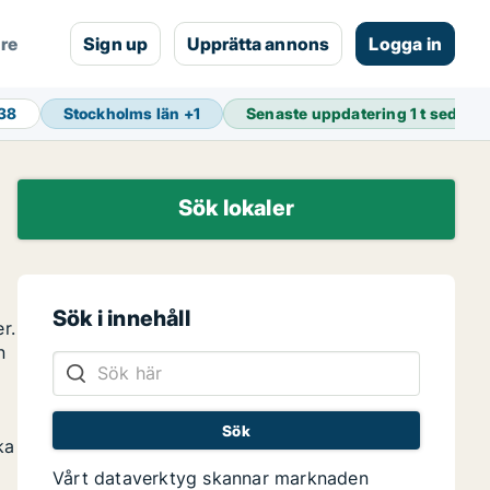
are
Sign up
Upprätta annons
Logga in
938
Stockholms län
+
1
Senaste uppdatering
1 t sedan
Sök lokaler
Sök i innehåll
r.
n
ka
Vårt dataverktyg skannar marknaden