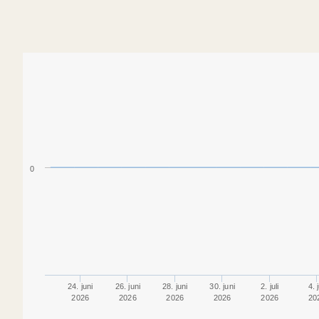
0
24. juni
26. juni
28. juni
30. juni
2. juli
4. j
2026
2026
2026
2026
2026
20