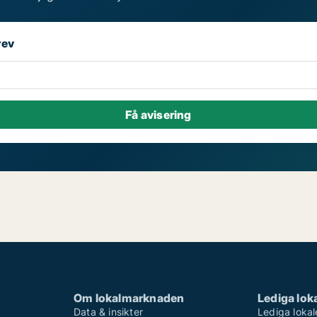
rev
Om lokalmarknaden
Lediga loka
Data & insikter
Lediga lokal