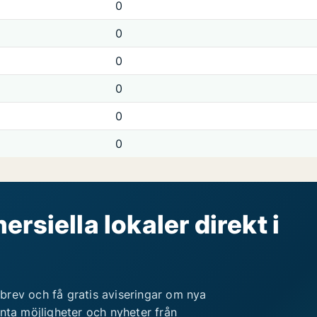
0
0
0
0
0
0
rsiella lokaler direkt i
brev och få gratis aviseringar om nya
anta möjligheter och nyheter från