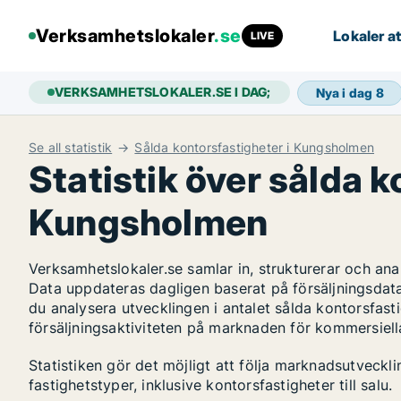
Verksamhetslokaler
.se
Lokaler at
LIVE
VERKSAMHETSLOKALER.SE I DAG;
Nya i dag
8
Se all statistik
Sålda kontorsfastigheter i Kungsholmen
Statistik över sålda k
Kungsholmen
Verksamhetslokaler.se samlar in, strukturerar och an
Data uppdateras dagligen baserat på försäljningsdat
du analysera utvecklingen i antalet sålda kontorsfast
försäljningsaktiviteten på marknaden för kommersiella
Statistiken gör det möjligt att följa marknadsutveck
fastighetstyper, inklusive kontorsfastigheter till salu.