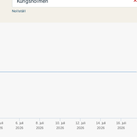
⨯
Kungsholmen
Nollställ
uli
6. juli
8. juli
10. juli
12. juli
14. juli
16. juli
26
2026
2026
2026
2026
2026
2026