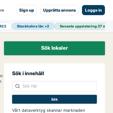
are
Sign up
Upprätta annons
Logga in
 422
Stockholms län
+
2
Senaste uppdatering
37 min 
Sök lokaler
Sök i innehåll
r.
n
Vårt dataverktyg skannar marknaden