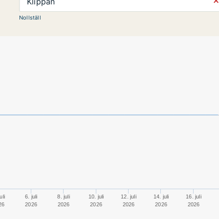
⨯
Klippan
Nollställ
uli
6. juli
8. juli
10. juli
12. juli
14. juli
16. juli
26
2026
2026
2026
2026
2026
2026