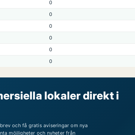
0
0
0
0
0
0
rsiella lokaler direkt i
brev och få gratis aviseringar om nya
anta möjligheter och nyheter från