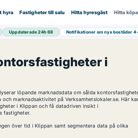
t hyra
Fastigheter till salu
Hitta hyresgäst
Hitta köp
Uppdaterade 24h
68
Notifikationer om nya bostäder
4
ontorsfastigheter i
alyserar löpande marknadsdata om sålda kontorsfastighete
a och marknadsaktivitet på Verksamhetslokaler.se. Här ka
gheter i Klippan och få datadriven insikt i
 fastigheter.
ingen över tid i Klippan samt segmentera data på olika