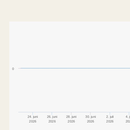
0
24. juni
26. juni
28. juni
30. juni
2. juli
4. j
2026
2026
2026
2026
2026
20