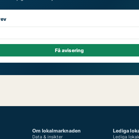
rev
Om lokalmarknaden
Lediga loka
Data & insikter
Lediga lokal