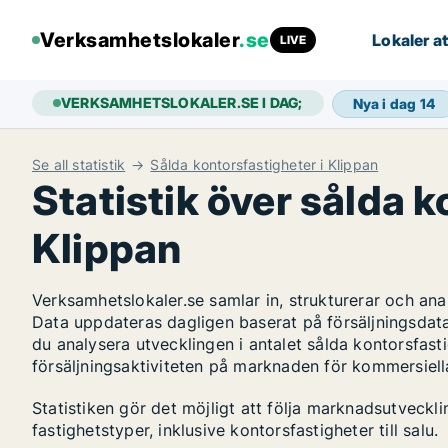
Verksamhetslokaler
.se
Lokaler at
LIVE
VERKSAMHETSLOKALER.SE I DAG;
Nya i dag
14
Se all statistik
Sålda kontorsfastigheter i Klippan
Statistik över sålda k
Klippan
Verksamhetslokaler.se samlar in, strukturerar och an
Data uppdateras dagligen baserat på försäljningsdat
du analysera utvecklingen i antalet sålda kontorsfasti
försäljningsaktiviteten på marknaden för kommersiella
Statistiken gör det möjligt att följa marknadsutveckl
fastighetstyper, inklusive kontorsfastigheter till salu.