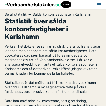
Verksamhetslokaler
.se
LIVE
Se all statistik
Sålda kontorsfastigheter i Karlshamn
Statistik över sålda
kontorsfastigheter i
Karlshamn
Verksamhetslokaler.se samlar in, strukturerar och analyserar
löpande marknadsdata om sålda kontorsfastigheter. Data
uppdateras dagligen baserat på försäljningsdata och
marknadsaktivitet på Verksamhetslokaler.se. Här kan du
analysera utvecklingen i antalet sålda kontorsfastigheter i
Karlshamn och få datadriven insikt i försäljningsaktiviteten
på marknaden för kommersiella fastigheter.
Statistiken gör det möjligt att följa marknadsutvecklingen
över tid i Karlshamn samt segmentera data på olika
fastighetstyper, inklusive kontorsfastigheter till salu.
Data kan användas av investerare, fastighetsbolag,
fastighetsmäklare, rådgivare, företag och andra aktörer som