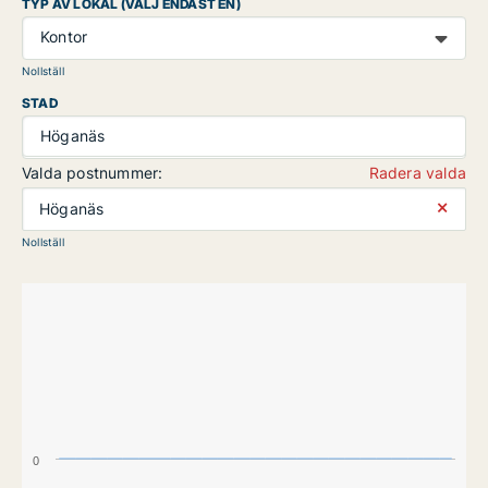
TYP AV LOKAL (VÄLJ ENDAST EN)
Kontor
Nollställ
STAD
Höganäs
Valda postnummer:
Radera valda
⨯
Höganäs
Nollställ
0