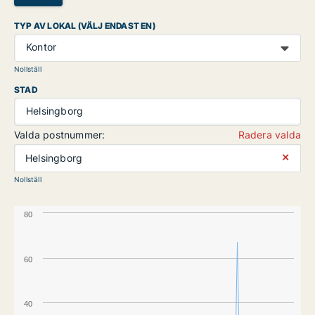
TYP AV LOKAL (VÄLJ ENDAST EN)
Kontor
Nollställ
STAD
Helsingborg
Valda postnummer:
Radera valda
⨯
Helsingborg
Nollställ
80
60
40