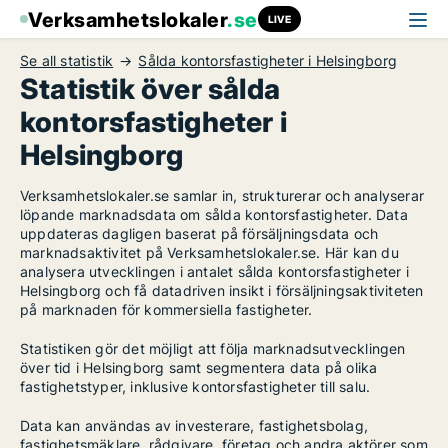
Verksamhetslokaler
.se
LIVE
Se all statistik
Sålda kontorsfastigheter i Helsingborg
Statistik över sålda
kontorsfastigheter i
Helsingborg
Verksamhetslokaler.se samlar in, strukturerar och analyserar
löpande marknadsdata om sålda kontorsfastigheter. Data
uppdateras dagligen baserat på försäljningsdata och
marknadsaktivitet på Verksamhetslokaler.se. Här kan du
analysera utvecklingen i antalet sålda kontorsfastigheter i
Helsingborg och få datadriven insikt i försäljningsaktiviteten
på marknaden för kommersiella fastigheter.
Statistiken gör det möjligt att följa marknadsutvecklingen
över tid i Helsingborg samt segmentera data på olika
fastighetstyper, inklusive kontorsfastigheter till salu.
Data kan användas av investerare, fastighetsbolag,
fastighetsmäklare, rådgivare, företag och andra aktörer som