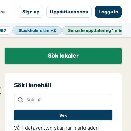
are
Sign up
Upprätta annons
Logga in
987
Stockholms län
+
2
Senaste uppdatering
1 min se
Sök lokaler
Sök i innehåll
r.
n
Vårt dataverktyg skannar marknaden