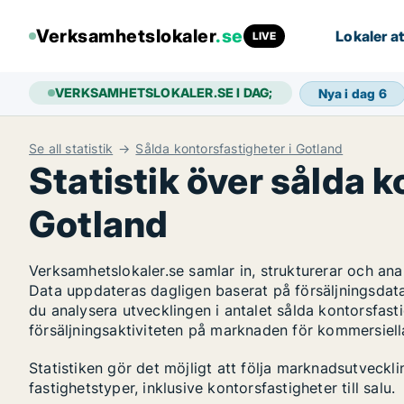
Verksamhetslokaler
.se
Lokaler at
LIVE
VERKSAMHETSLOKALER.SE I DAG;
Nya i dag
6
Se all statistik
Sålda kontorsfastigheter i Gotland
Statistik över sålda k
Gotland
Verksamhetslokaler.se samlar in, strukturerar och an
Data uppdateras dagligen baserat på försäljningsdat
du analysera utvecklingen i antalet sålda kontorsfasti
försäljningsaktiviteten på marknaden för kommersiella
Statistiken gör det möjligt att följa marknadsutveckl
fastighetstyper, inklusive kontorsfastigheter till salu.