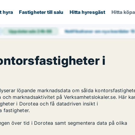
t hyra
Fastigheter till salu
Hitta hyresgäst
Hitta köp
Uppdaterade 24h
68
Notifikationer om nya bostäder
15
ontorsfastigheter i
alyserar löpande marknadsdata om sålda kontorsfastighete
a och marknadsaktivitet på Verksamhetslokaler.se. Här ka
gheter i Dorotea och få datadriven insikt i
 fastigheter.
ingen över tid i Dorotea samt segmentera data på olika