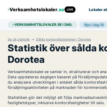
Verksamhetslokaler
.se
Lokaler at
LIVE
VERKSAMHETSLOKALER.SE I DAG;
Nya i dag
18
Se all statistik
Sålda kontorsfastigheter i Dorotea
Statistik över sålda k
Dorotea
Verksamhetslokaler.se samlar in, strukturerar och an
Data uppdateras dagligen baserat på försäljningsdat
du analysera utvecklingen i antalet sålda kontorsfasti
försäljningsaktiviteten på marknaden för kommersiella
Statistiken gör det möjligt att följa marknadsutveckl
fastighetstyper, inklusive kontorsfastigheter till salu.