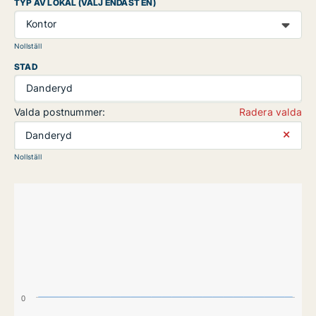
TYP AV LOKAL (VÄLJ ENDAST EN)
Kontor
Nollställ
STAD
Danderyd
Valda postnummer:
Radera valda
⨯
Danderyd
Nollställ
0