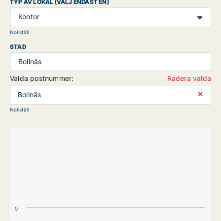
TYP AV LOKAL (VÄLJ ENDAST EN)
Kontor
Nollställ
STAD
Bollnäs
Valda postnummer:
Radera valda
⨯
Bollnäs
Nollställ
0