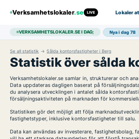
Verksamhetslokaler
.se
Lokaler at
LIVE
VERKSAMHETSLOKALER.SE I DAG;
Nya i dag
78
Se all statistik
Sålda kontorsfastigheter i Berg
Statistik över sålda k
Verksamhetslokaler.se samlar in, strukturerar och an
Data uppdateras dagligen baserat på försäljningsdat
du analysera utvecklingen i antalet sålda kontorsfasti
försäljningsaktiviteten på marknaden för kommersiella
Statistiken gör det möjligt att följa marknadsutveckl
fastighetstyper, inklusive kontorsfastigheter till salu.
Data kan användas av investerare, fastighetsbolag, f
vill ha ett starkare dataunderlag för att förstå transa