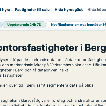
t hyra
Fastigheter till salu
Hitta hyresgäst
Hitta köp
Uppdaterade 24h
78
Notifikationer om nya bostäder
1
ontorsfastigheter i Ber
alyserar löpande marknadsdata om sålda kontorsfastighete
a och marknadsaktivitet på Verksamhetslokaler.se. Här ka
gheter i Berg och få datadriven insikt i
 fastigheter.
ingen över tid i Berg samt segmentera data på olika
astighetsmäklare, rådgivare, företag och andra aktörer s
ktionsaktivitet, timing, konkurrenssituation och utveckling