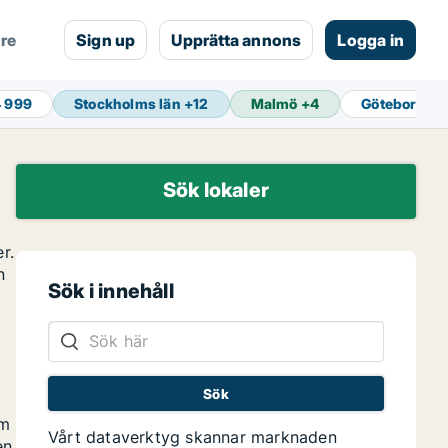
are
Sign up
Upprätta annons
Logga in
4 999
Stockholms län
+
12
Malmö
+
4
Göteborg
+
1
g
Sök lokaler
r.
n
Sök i innehåll
om
Vårt dataverktyg skannar marknaden
en