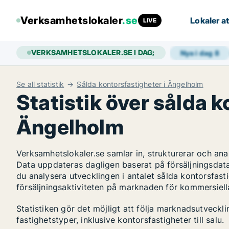
Verksamhetslokaler
.se
Lokaler at
LIVE
VERKSAMHETSLOKALER.SE I DAG;
Nya i dag
8
Se all statistik
Sålda kontorsfastigheter i Ängelholm
Statistik över sålda k
Ängelholm
Verksamhetslokaler.se samlar in, strukturerar och an
Data uppdateras dagligen baserat på försäljningsdat
du analysera utvecklingen i antalet sålda kontorsfasti
försäljningsaktiviteten på marknaden för kommersiella
Statistiken gör det möjligt att följa marknadsutveck
fastighetstyper, inklusive kontorsfastigheter till salu.