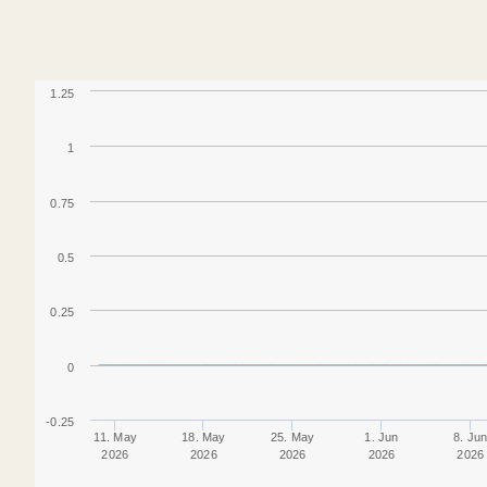
1.25
1
0.75
0.5
0.25
0
-0.25
11. May
18. May
25. May
1. Jun
8. Ju
2026
2026
2026
2026
2026