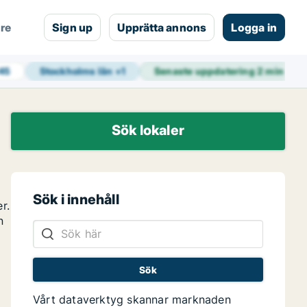
are
Sign up
Upprätta annons
Logga in
845
Stockholms län
+
1
Senaste uppdatering
2 min sed
Sök lokaler
Sök i innehåll
r.
n
Vårt dataverktyg skannar marknaden