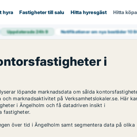
t hyra
Fastigheter till salu
Hitta hyresgäst
Hitta köp
Uppdaterade 24h
9
Notifikationer om nya bostäder
10 
ontorsfastigheter i
alyserar löpande marknadsdata om sålda kontorsfastighete
a och marknadsaktivitet på Verksamhetslokaler.se. Här ka
gheter i Ängelholm och få datadriven insikt i
 fastigheter.
lingen över tid i Ängelholm samt segmentera data på olika