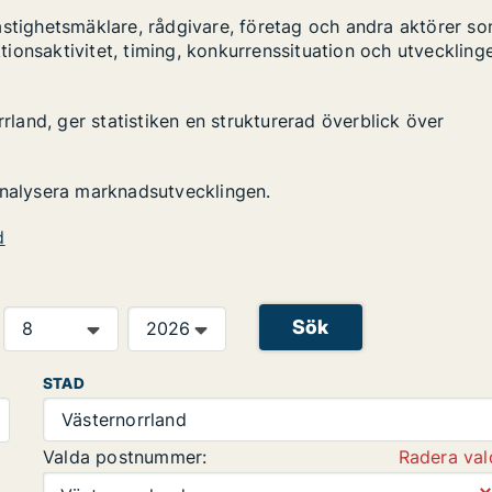
astighetsmäklare, rådgivare, företag och andra aktörer s
ktionsaktivitet, timing, konkurrenssituation och utveckling
rrland, ger statistiken en strukturerad överblick över
analysera marknadsutvecklingen.
d
Sök
STAD
Västernorrland
Valda postnummer:
Radera val