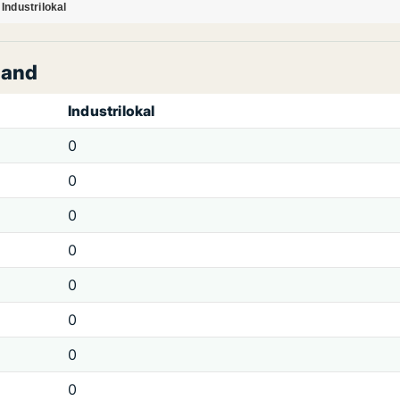
Industrilokal
land
Industrilokal
0
0
0
0
0
0
0
0