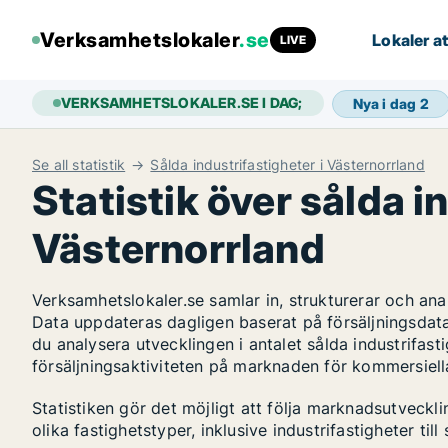
Verksamhetslokaler
.se
Lokaler at
LIVE
VERKSAMHETSLOKALER.SE I DAG;
Nya i dag
2
Se all statistik
Sålda industrifastigheter i Västernorrland
Statistik över sålda i
Västernorrland
Verksamhetslokaler.se samlar in, strukturerar och an
Data uppdateras dagligen baserat på försäljningsdat
du analysera utvecklingen i antalet sålda industrifasti
försäljningsaktiviteten på marknaden för kommersiella
Statistiken gör det möjligt att följa marknadsutveckl
olika fastighetstyper, inklusive industrifastigheter till 