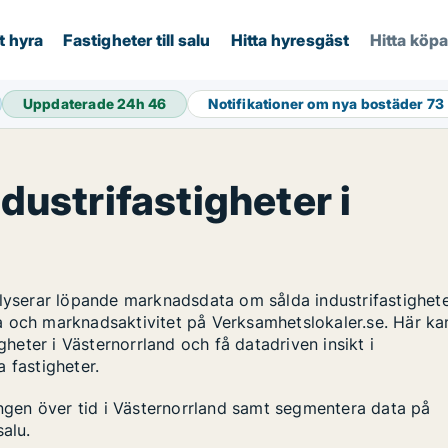
t hyra
Fastigheter till salu
Hitta hyresgäst
Hitta köp
Uppdaterade 24h
46
Notifikationer om nya bostäder
73
ndustrifastigheter i
alyserar löpande marknadsdata om sålda industrifastighete
a och marknadsaktivitet på Verksamhetslokaler.se. Här ka
gheter i Västernorrland och få datadriven insikt i
 fastigheter.
ingen över tid i Västernorrland samt segmentera data på
salu.