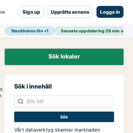
are
Sign up
Upprätta annons
Logga in
Stockholms län
+
1
Senaste uppdatering
28 min seda
Sök lokaler
Sök i innehåll
r.
n
Vårt dataverktyg skannar marknaden