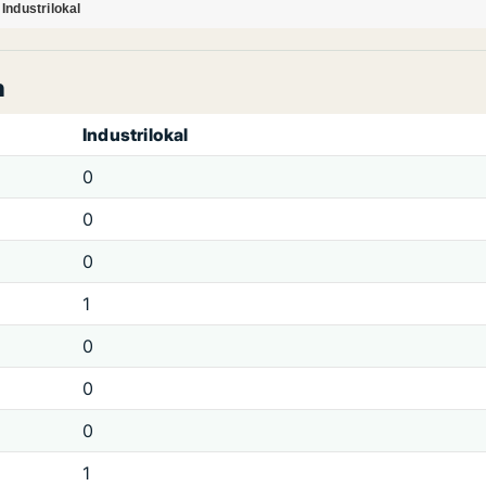
Industrilokal
n
Industrilokal
0
0
0
1
0
0
0
1