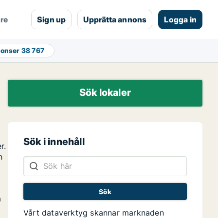
are
Sign up
Upprätta annons
Logga in
nonser
38 767
Sök lokaler
Sök i innehåll
r.
n
a
Vårt dataverktyg skannar marknaden