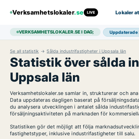
Verksamhetslokaler
.se
Lokaler at
LIVE
VERKSAMHETSLOKALER.SE I DAG;
Uppdaterade
Se all statistik
Sålda industrifastigheter i Uppsala län
Statistik över sålda i
Uppsala län
Verksamhetslokaler.se samlar in, strukturerar och an
Data uppdateras dagligen baserat på försäljningsdat
du analysera utvecklingen i antalet sålda industrifasti
försäljningsaktiviteten på marknaden för kommersiella
Statistiken gör det möjligt att följa marknadsutveckl
fastighetstyper, inklusive industrifastigheter till salu.