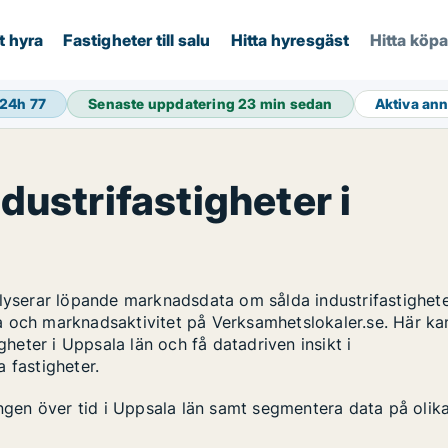
t hyra
Fastigheter till salu
Hitta hyresgäst
Hitta köp
 24h
77
Senaste uppdatering
23 min sedan
Aktiva an
ndustrifastigheter i
alyserar löpande marknadsdata om sålda industrifastighete
a och marknadsaktivitet på Verksamhetslokaler.se. Här ka
gheter i Uppsala län och få datadriven insikt i
 fastigheter.
ingen över tid i Uppsala län samt segmentera data på olik