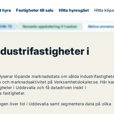
t hyra
Fastigheter till salu
Hitta hyresgäst
Hitta köp
 24h
72
Senaste uppdatering
3 t sedan
Aktiva annons
ndustrifastigheter i
alyserar löpande marknadsdata om sålda industrifastighete
a och marknadsaktivitet på Verksamhetslokaler.se. Här ka
gheter i Uddevalla och få datadriven insikt i
 fastigheter.
ingen över tid i Uddevalla samt segmentera data på olika