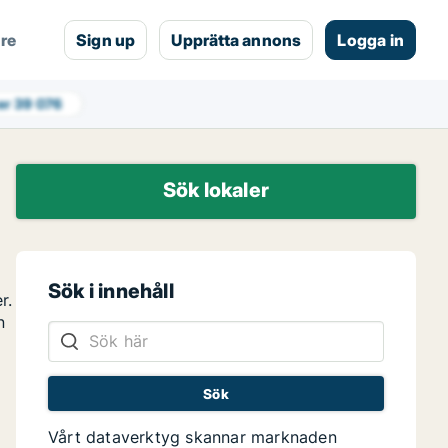
are
Sign up
Upprätta annons
Logga in
er
39 076
Sök lokaler
Sök i innehåll
r.
n
Vårt dataverktyg skannar marknaden