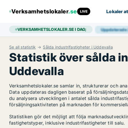
Verksamhetslokaler
.se
Lokaler at
LIVE
VERKSAMHETSLOKALER.SE I DAG;
Uppdaterade
Se all statistik
Sålda industrifastigheter i Uddevalla
Statistik över sålda i
Uddevalla
Verksamhetslokaler.se samlar in, strukturerar och an
Data uppdateras dagligen baserat på försäljningsdat
du analysera utvecklingen i antalet sålda industrifasti
försäljningsaktiviteten på marknaden för kommersiella
Statistiken gör det möjligt att följa marknadsutveckl
fastighetstyper, inklusive industrifastigheter till salu.