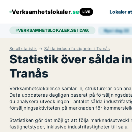
Verksamhetslokaler
.se
Lokaler at
LIVE
VERKSAMHETSLOKALER.SE I DAG;
Nya i dag
22
Se all statistik
Sålda industrifastigheter i Tranås
Statistik över sålda i
Tranås
Verksamhetslokaler.se samlar in, strukturerar och an
Data uppdateras dagligen baserat på försäljningsdat
du analysera utvecklingen i antalet sålda industrifasti
försäljningsaktiviteten på marknaden för kommersiella
Statistiken gör det möjligt att följa marknadsutveckl
fastighetstyper, inklusive industrifastigheter till salu.