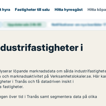
t hyra
Fastigheter till salu
Hitta hyresgäst
Hitta köp
Uppdaterade 24h
65
Notifikationer om nya bostäder
1
ndustrifastigheter i
alyserar löpande marknadsdata om sålda industrifastighete
a och marknadsaktivitet på Verksamhetslokaler.se. Här ka
gheter i Tranås och få datadriven insikt i
 fastigheter.
ingen över tid i Tranås samt segmentera data på olika