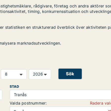
astighetsmäklare, rådgivare, företag och andra aktörer s
ktionsaktivitet, timing, konkurrenssituation och utveckling
ger statistiken en strukturerad överblick över aktiviteten p
analysera marknadsutvecklingen.
Sök
STAD
Tranås
Valda postnummer:
Radera val