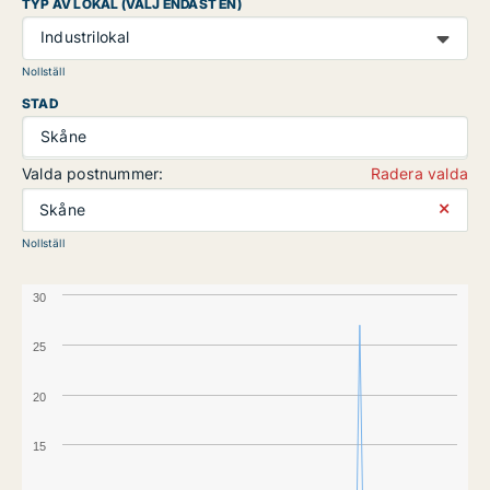
TYP AV LOKAL (VÄLJ ENDAST EN)
Industrilokal
Nollställ
STAD
Skåne
Valda postnummer:
Radera valda
⨯
Skåne
Nollställ
30
25
20
15