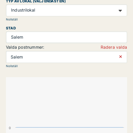
TYP AV LOKAL (VÄLJ ENDAST EN)
Industrilokal
Nollställ
STAD
Salem
Valda postnummer:
Radera valda
⨯
Salem
Nollställ
0