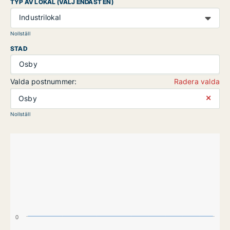
TYP AV LOKAL (VÄLJ ENDAST EN)
Industrilokal
Nollställ
STAD
Osby
Valda postnummer:
Radera valda
⨯
Osby
Nollställ
0