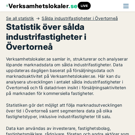
Verksamhetslokaler
.se
LIVE
Se all statistik
Sålda industrifastigheter i Övertorneå
Statistik över sålda
industrifastigheter i
Övertorneå
Verksamhetslokaler.se samlar in, strukturerar och analyserar
löpande marknadsdata om sålda industrifastigheter. Data
uppdateras dagligen baserat på försäljningsdata och
marknadsaktivitet på Verksamhetslokaler.se. Här kan du
analysera utvecklingen i antalet sålda industrifastigheter i
Övertorneå och få datadriven insikt i försäljningsaktiviteten
på marknaden för kommersiella fastigheter.
Statistiken gör det möjligt att följa marknadsutvecklingen
över tid i Övertorneå samt segmentera data på olika
fastighetstyper, inklusive industrifastigheter till salu.
Data kan användas av investerare, fastighetsbolag,
fastighetsmäklare, rådgivare, företag och andra aktörer som