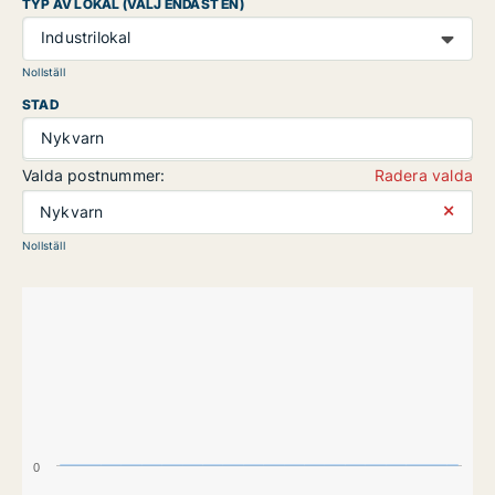
TYP AV LOKAL (VÄLJ ENDAST EN)
Industrilokal
Nollställ
STAD
Nykvarn
Valda postnummer:
Radera valda
⨯
Nykvarn
Nollställ
0