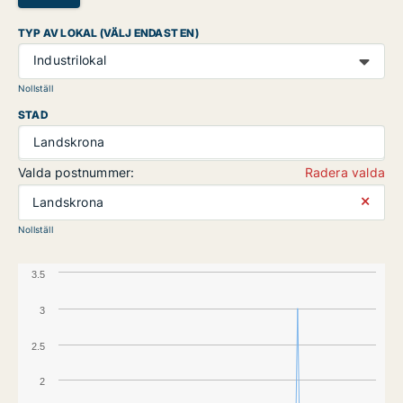
TYP AV LOKAL (VÄLJ ENDAST EN)
Industrilokal
Nollställ
STAD
Landskrona
Valda postnummer:
Radera valda
⨯
Landskrona
Nollställ
3.5
3
2.5
2