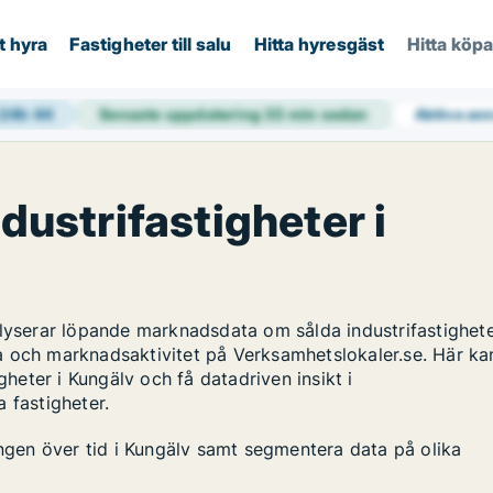
t hyra
Fastigheter till salu
Hitta hyresgäst
Hitta köp
 24h
44
Senaste uppdatering
33 min sedan
Aktiva an
ndustrifastigheter i
alyserar löpande marknadsdata om sålda industrifastighete
a och marknadsaktivitet på Verksamhetslokaler.se. Här ka
gheter i Kungälv och få datadriven insikt i
 fastigheter.
ingen över tid i Kungälv samt segmentera data på olika