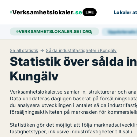
Verksamhetslokaler
.se
Lokaler at
LIVE
VERKSAMHETSLOKALER.SE I DAG;
Uppdaterade
Se all statistik
Sålda industrifastigheter i Kungälv
Statistik över sålda i
Kungälv
Verksamhetslokaler.se samlar in, strukturerar och an
Data uppdateras dagligen baserat på försäljningsdat
du analysera utvecklingen i antalet sålda industrifasti
försäljningsaktiviteten på marknaden för kommersiella
Statistiken gör det möjligt att följa marknadsutveckl
fastighetstyper, inklusive industrifastigheter till salu.