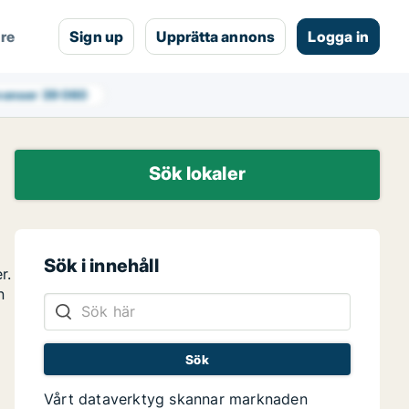
are
Sign up
Upprätta annons
Logga in
nonser
39 060
Sök lokaler
Sök i innehåll
r.
n
Vårt dataverktyg skannar marknaden