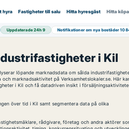
t hyra
Fastigheter till salu
Hitta hyresgäst
Hitta köp
Uppdaterade 24h
9
Notifikationer om nya bostäder
10 
dustrifastigheter i Kil
alyserar löpande marknadsdata om sålda industrifastighete
a och marknadsaktivitet på Verksamhetslokaler.se. Här ka
heter i Kil och få datadriven insikt i försäljningsaktivitet
ingen över tid i Kil samt segmentera data på olika
astighetsmäklare, rådgivare, företag och andra aktörer s
ktionsaktivitet, timing, konkurrenssituation och utveckling