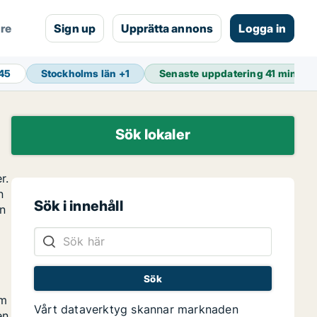
are
Sign up
Upprätta annons
Logga in
845
Stockholms län
+
1
Senaste uppdatering
41 min se
Sök lokaler
r.
n
Sök i innehåll
en
om
Vårt dataverktyg skannar marknaden
en