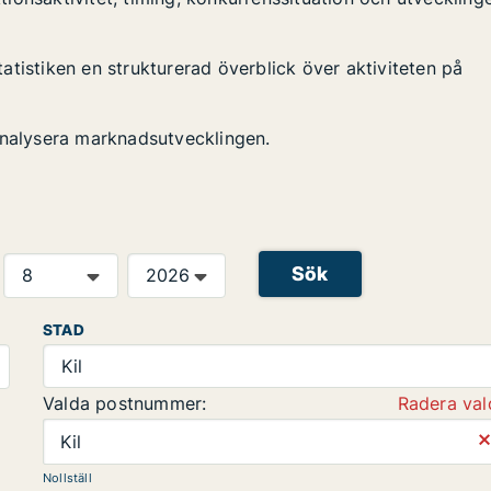
statistiken en strukturerad överblick över aktiviteten på
analysera marknadsutvecklingen.
Sök
STAD
Kil
Valda postnummer:
Radera val
⨯
Kil
Nollställ