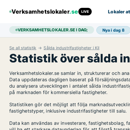
Verksamhetslokaler
.se
Lokaler at
LIVE
VERKSAMHETSLOKALER.SE I DAG;
Nya i dag
8
Se all statistik
Sålda industrifastigheter i Kil
Statistik över sålda in
Verksamhetslokaler.se samlar in, strukturerar och an
Data uppdateras dagligen baserat på försäljningsdat
du analysera utvecklingen i antalet sålda industrifastig
på marknaden för kommersiella fastigheter.
Statistiken gör det möjligt att följa marknadsutveckl
fastighetstyper, inklusive industrifastigheter till salu.
Data kan användas av investerare, fastighetsbolag, f
vill ha ett starkare dataunderlag för att förstå transa