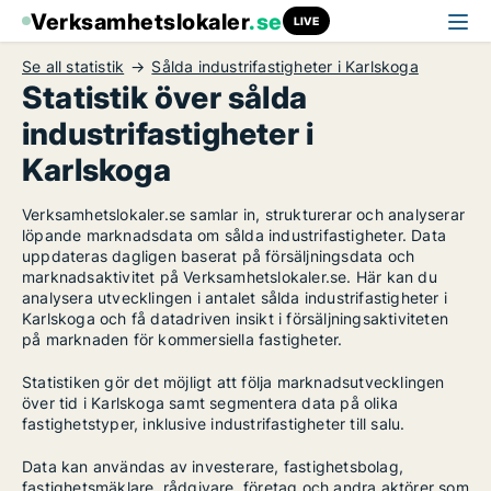
Verksamhetslokaler
.se
LIVE
Se all statistik
Sålda industrifastigheter i Karlskoga
Statistik över sålda
industrifastigheter i
Karlskoga
Verksamhetslokaler.se samlar in, strukturerar och analyserar
löpande marknadsdata om sålda industrifastigheter. Data
uppdateras dagligen baserat på försäljningsdata och
marknadsaktivitet på Verksamhetslokaler.se. Här kan du
analysera utvecklingen i antalet sålda industrifastigheter i
Karlskoga och få datadriven insikt i försäljningsaktiviteten
på marknaden för kommersiella fastigheter.
Statistiken gör det möjligt att följa marknadsutvecklingen
över tid i Karlskoga samt segmentera data på olika
fastighetstyper, inklusive industrifastigheter till salu.
Data kan användas av investerare, fastighetsbolag,
fastighetsmäklare, rådgivare, företag och andra aktörer som