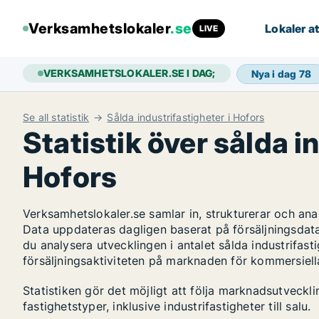
Verksamhetslokaler
.se
Lokaler at
LIVE
VERKSAMHETSLOKALER.SE I DAG;
Nya i dag
78
Se all statistik
Sålda industrifastigheter i Hofors
Statistik över sålda i
Hofors
Verksamhetslokaler.se samlar in, strukturerar och an
Data uppdateras dagligen baserat på försäljningsdat
du analysera utvecklingen i antalet sålda industrifasti
försäljningsaktiviteten på marknaden för kommersiella
Statistiken gör det möjligt att följa marknadsutveckl
fastighetstyper, inklusive industrifastigheter till salu.