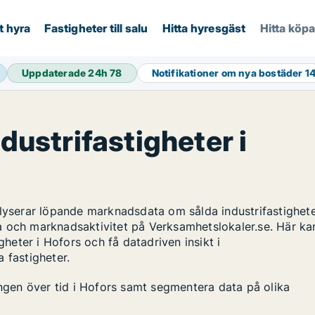
t hyra
Fastigheter till salu
Hitta hyresgäst
Hitta köp
Uppdaterade 24h
78
Notifikationer om nya bostäder
1
ndustrifastigheter i
alyserar löpande marknadsdata om sålda industrifastighete
a och marknadsaktivitet på Verksamhetslokaler.se. Här ka
gheter i Hofors och få datadriven insikt i
 fastigheter.
ingen över tid i Hofors samt segmentera data på olika