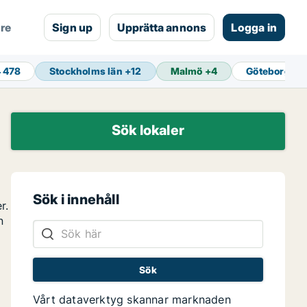
are
Sign up
Upprätta annons
Logga in
4 478
Stockholms län
+
12
Malmö
+
4
Göteborg
+
1
Sök lokaler
Sök i innehåll
r.
n
Vårt dataverktyg skannar marknaden