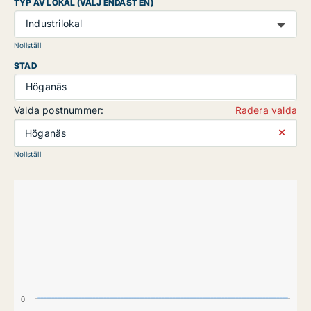
TYP AV LOKAL (VÄLJ ENDAST EN)
Industrilokal
Nollställ
STAD
Höganäs
Valda postnummer:
Radera valda
⨯
Höganäs
Nollställ
0