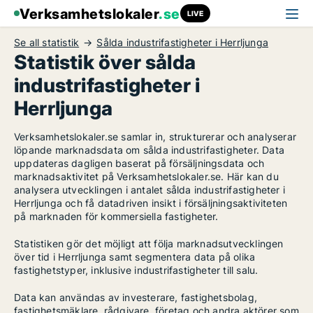
Verksamhetslokaler
.se
LIVE
Se all statistik
Sålda industrifastigheter i Herrljunga
Statistik över sålda
industrifastigheter i
Herrljunga
Verksamhetslokaler.se samlar in, strukturerar och analyserar
löpande marknadsdata om sålda industrifastigheter. Data
uppdateras dagligen baserat på försäljningsdata och
marknadsaktivitet på Verksamhetslokaler.se. Här kan du
analysera utvecklingen i antalet sålda industrifastigheter i
Herrljunga och få datadriven insikt i försäljningsaktiviteten
på marknaden för kommersiella fastigheter.
Statistiken gör det möjligt att följa marknadsutvecklingen
över tid i Herrljunga samt segmentera data på olika
fastighetstyper, inklusive industrifastigheter till salu.
Data kan användas av investerare, fastighetsbolag,
fastighetsmäklare, rådgivare, företag och andra aktörer som