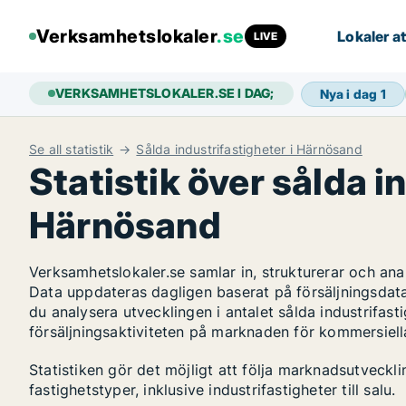
Verksamhetslokaler
.se
Lokaler at
LIVE
VERKSAMHETSLOKALER.SE I DAG;
Nya i dag
1
Se all statistik
Sålda industrifastigheter i Härnösand
Statistik över sålda i
Härnösand
Verksamhetslokaler.se samlar in, strukturerar och an
Data uppdateras dagligen baserat på försäljningsdat
du analysera utvecklingen i antalet sålda industrifast
försäljningsaktiviteten på marknaden för kommersiella
Statistiken gör det möjligt att följa marknadsutveck
fastighetstyper, inklusive industrifastigheter till salu.