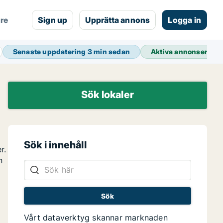
are
Sign up
Upprätta annons
Logga in
Senaste uppdatering
3 min sedan
Aktiva annonser
38 
Sök lokaler
Sök i innehåll
r.
n
Vårt dataverktyg skannar marknaden