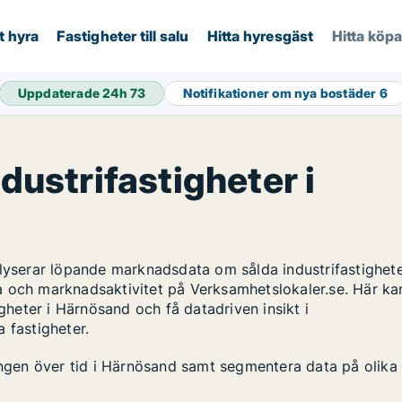
t hyra
Fastigheter till salu
Hitta hyresgäst
Hitta köp
Uppdaterade 24h
73
Notifikationer om nya bostäder
6
ndustrifastigheter i
alyserar löpande marknadsdata om sålda industrifastighete
a och marknadsaktivitet på Verksamhetslokaler.se. Här ka
igheter i Härnösand och få datadriven insikt i
 fastigheter.
lingen över tid i Härnösand samt segmentera data på olika