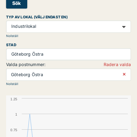
Sök
TYP AV LOKAL (VÄLJ ENDAST EN)
Industrilokal
Nollställ
STAD
Göteborg Östra
Valda postnummer:
Radera valda
⨯
Göteborg Östra
Nollställ
1.25
1
0.75