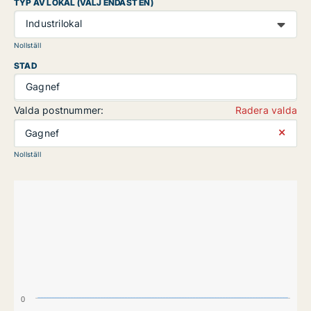
TYP AV LOKAL (VÄLJ ENDAST EN)
Industrilokal
Nollställ
STAD
Gagnef
Valda postnummer:
Radera valda
⨯
Gagnef
Nollställ
0